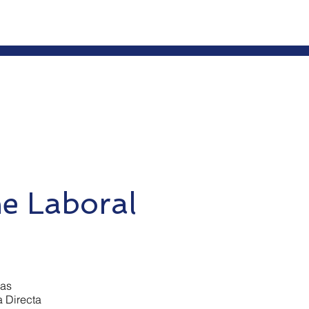
ne Laboral
cas
a Directa