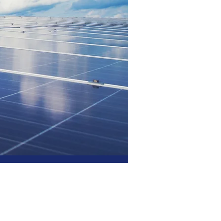
e
ctricos
icio de desarrollo
afines para los
, industrial,
o.