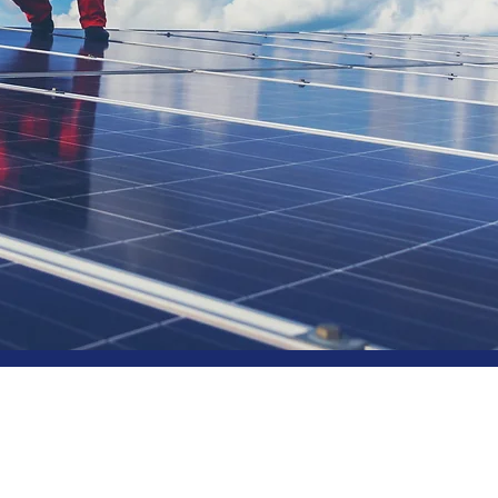
Ingeniería d
Proyectos Elé
En LATITUD 39º ofrecemos serv
de PROYECTOS ELÉCTRICOS y 
sectores residencial, comercial
petróleo, institucional y públic